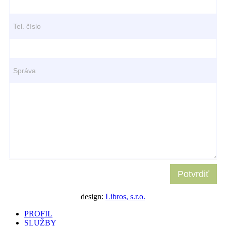
Tel. číslo
Správa
Potvrdiť
design:
Libros, s.r.o.
PROFIL
SLUŽBY